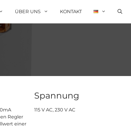
ÜBER UNS
KONTAKT
Spannung
-20mA
115 V AC, 230 V AC
en Regler
llwert einer