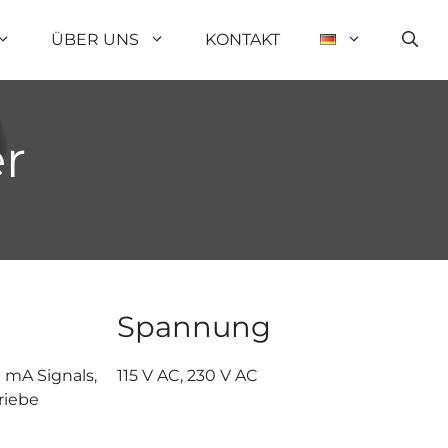
ÜBER UNS
KONTAKT
r
Spannung
 mA Signals,
115 V AC, 230 V AC
triebe